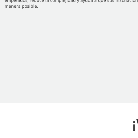
empleados, reduce la complejidad y ayuda a que sus instalacion
manera posible.
¡