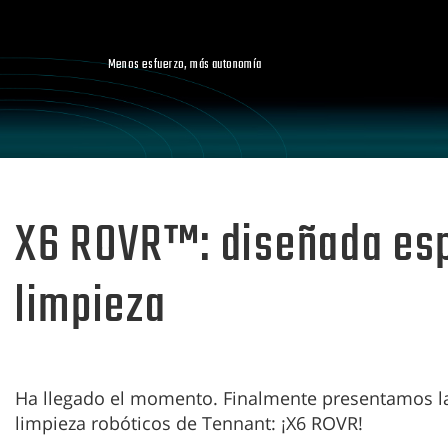
Skip
Skip
to
to
content
navigation
Menos esfuerzo, más autonomía
menu
X6 ROVR™: diseñada esp
limpieza
Ha llegado el momento. Finalmente presentamos la
limpieza robóticos de Tennant: ¡X6 ROVR!