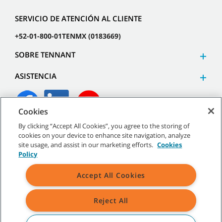
SERVICIO DE ATENCIÓN AL CLIENTE
+52-01-800-01TENMX (0183669)
SOBRE TENNANT
ASISTENCIA
Cookies
By clicking “Accept All Cookies”, you agree to the storing of
©
2026
Tennant Company. Todos los derechos reservados.
cookies on your device to enhance site navigation, analyze
site usage, and assist in our marketing efforts.
Cookies
Policy
Accept All Cookies
Mapa del sitio
|
Políticas generales
|
Términos de uso
|
Términos de venta
Reject All
Todas las marcas registradas y logos de Tennant son propiedad de
Tennant Company y/o sus compañías afiliadas o subsidiarias.