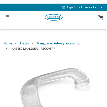
Skip
Skip
to
to
Español - América Latina
content
navigation
menu
Home
Piezas
Mangueras, tubos y accesorios
4045452 MANGUERA, RECOVERY