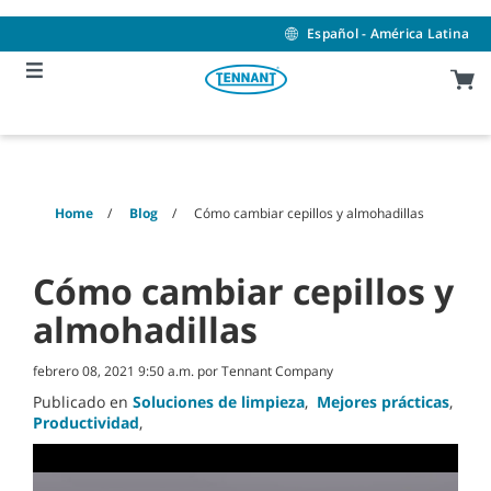
Skip
Skip
to
to
Español - América Latina
content
navigation
menu
Home
Blog
Cómo cambiar cepillos y almohadillas
Cómo cambiar cepillos y
almohadillas
febrero 08, 2021 9:50 a.m. por Tennant Company
Publicado en
Soluciones de limpieza
,
Mejores prácticas
,
Productividad
,
0
seconds
of