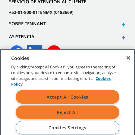
SERVICIO DE ATENCIÓN AL CLIENTE
+52-01-800-01TENMX (0183669)
SOBRE TENNANT
ASISTENCIA
Cookies
By clicking “Accept All Cookies”, you agree to the storing of
©
2026
Tennant Company. Todos los derechos reservados.
cookies on your device to enhance site navigation, analyze
site usage, and assist in our marketing efforts.
Cookies
Policy
Accept All Cookies
Mapa del sitio
|
Políticas generales
|
Términos de uso
|
Términos de venta
Reject All
Todas las marcas registradas y logos de Tennant son propiedad de
Tennant Company y/o sus compañías afiliadas o subsidiarias.
Cookies Settings