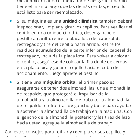
rociándolo. Cuando el indicador de desgaste amarillo
tiene el mismo largo que las demás cerdas, el cepillo
está listo para ser reemplazado.
Si su máquina es una
unidad cilíndrica
, también deberá
inspeccionar, limpiar y girar los cepillos. Para verificar el
cepillo en una unidad cilíndrica, desenganche el
pestillo amarillo, retire la placa loca del cabezal de
restregado y tire del cepillo hacia arriba. Retire los
residuos acumulados de la parte inferior del cabezal de
restregado, incluida la placa loca. Para volver a colocar
el cepillo, asegúrese de colocar la fila doble de cerdas
en la placa loca y guiar el cepillo hacia el cubo de
accionamiento. Luego apriete el pestillo.
Si tiene una
máquina orbital
, el primer paso es
asegurarse de tener dos almohadillas: una almohadilla
de respaldo, que protegerá el impulsor de la
almohadilla y la almohadilla de trabajo. La almohadilla
de respaldo tendrá tiras de gancho y bucle para ayudar
a sostener la almohadilla de trabajo en la máquina. Con
el gancho de la almohadilla posterior y las tiras de lazo
hacia usted, agregue la almohadilla de trabajo.
Con estos consejos para retirar y reemplazar sus cepillos y