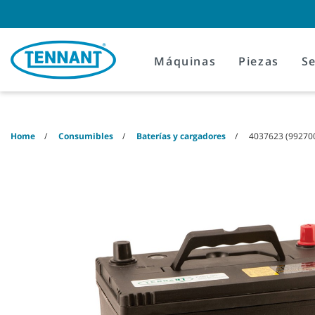
Skip
Skip
to
to
content
navigation
menu
Máquinas
Piezas
Se
Home
Consumibles
Baterías y cargadores
4037623 (99270