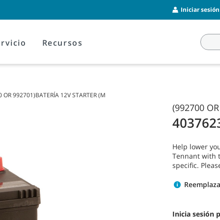
Iniciar sesió
rvicio
Recursos
0 OR 992701)BATERÍA 12V STARTER (M
(992700 OR
403762
Help lower you
Tennant with t
specific. Ple
Reemplaza
Inicia sesión 