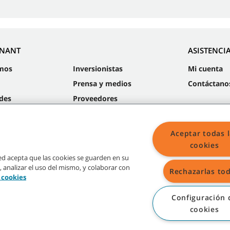
NNANT
ASISTENCI
mos
Inversionistas
Mi cuenta
Prensa y medios
Contáctano
des
Proveedores
Sustentabilidad
Aceptar todas 
cookies
sted acepta que las cookies se guarden en su
, analizar el uso del mismo, y colaborar con
Rechazarlas to
Mapa
e cookies
Configuración 
cookies
radas y logos de Tennant son propiedad de Tennant Company y/o sus compañías a