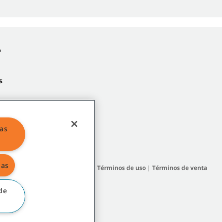
A
s
las
das
 del sitio
|
Políticas generales
|
Términos de uso
|
Términos de venta
de
filiadas o subsidiarias.