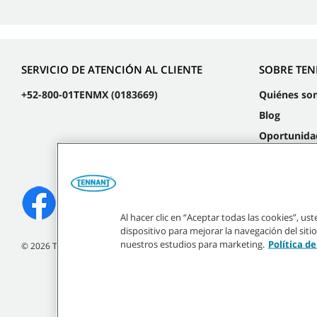
SERVICIO DE ATENCIÓN AL CLIENTE
SOBRE TE
+52-800-01TENMX (0183669)
Quiénes so
Blog
Oportunida
laborales
Eventos
Al hacer clic en “Aceptar todas las cookies”, u
dispositivo para mejorar la navegación del sitio
nuestros estudios para marketing.
Política d
©
2026
Tennant Company. Todos los derechos reservados.
Todas las marcas regist