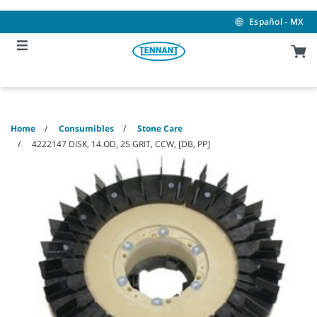
Skip
Skip
to
to
Español - MX
content
navigation
menu
Home
Consumibles
Stone Care
4222147 DISK, 14.OD, 25 GRIT, CCW, [DB, PP]