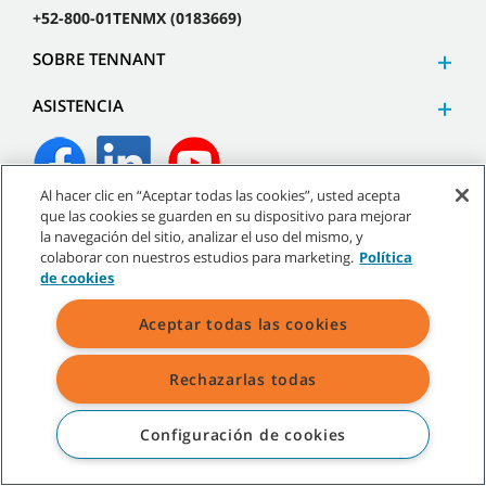
+52-800-01TENMX (0183669)
SOBRE TENNANT
ASISTENCIA
Al hacer clic en “Aceptar todas las cookies”, usted acepta
que las cookies se guarden en su dispositivo para mejorar
©
2026
Tennant Company. Todos los derechos reservados.
la navegación del sitio, analizar el uso del mismo, y
colaborar con nuestros estudios para marketing.
Política
de cookies
Aceptar todas las cookies
Mapa del sitio
|
Políticas generales
|
Términos de uso
|
Términos de venta
Rechazarlas todas
Todas las marcas registradas y logos de Tennant son propiedad de
Tennant Company y/o sus compañías afiliadas o subsidiarias.
Configuración de cookies