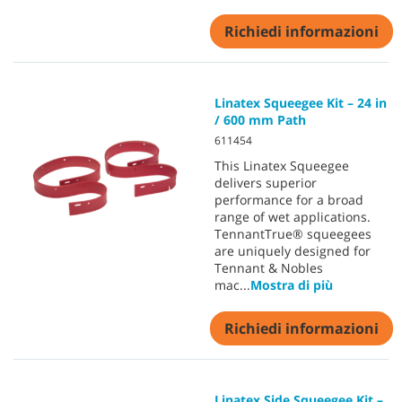
Richiedi informazioni
Linatex Squeegee Kit – 24 in
/ 600 mm Path
611454
This Linatex Squeegee
delivers superior
performance for a broad
range of wet applications.
TennantTrue® squeegees
are uniquely designed for
Tennant & Nobles
mac
...
Mostra di più
Richiedi informazioni
Linatex Side Squeegee Kit –