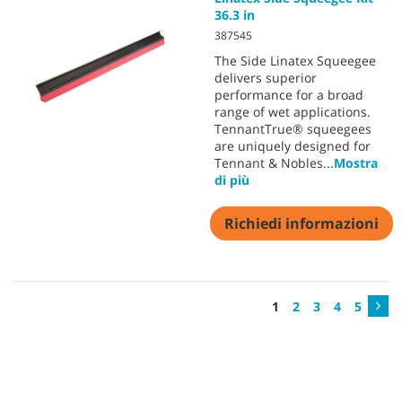
36.3 in
387545
The Side Linatex Squeegee
delivers superior
performance for a broad
range of wet applications.
TennantTrue® squeegees
are uniquely designed for
Tennant & Nobles
...
Mostra
di più
Richiedi informazioni
1
2
3
4
5