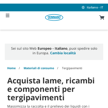
Skip
Skip
to
to
Italiano - IT
content
navigation
menu
Sei sul sito Web
Europeo - Italiano
, puoi spedire solo
in Europa.
Cambia località
Home
Materiali di consumo
Tergipavimenti
Acquista lame, ricambi
e componenti per
tergipavimenti
Massimizza la raccolta e il prelievo dei liquidi con i