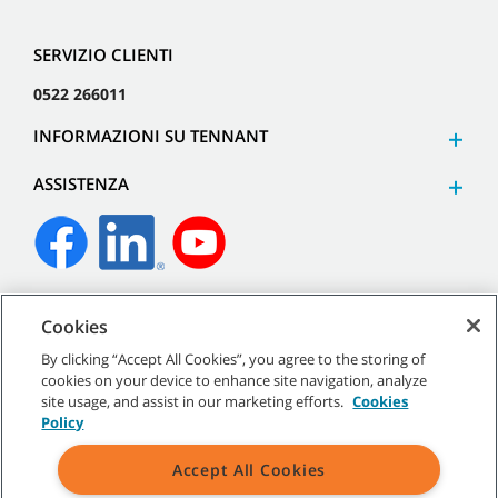
SERVIZIO CLIENTI
0522 266011
INFORMAZIONI SU TENNANT
ASSISTENZA
©
2026
Tennant Company. Tutti i diritti riservati.
Cookies
By clicking “Accept All Cookies”, you agree to the storing of
cookies on your device to enhance site navigation, analyze
site usage, and assist in our marketing efforts.
Cookies
Mappa del sito
|
Termini generali
|
Termini di utilizzo
|
Termini
Policy
di vendita
Accept All Cookies