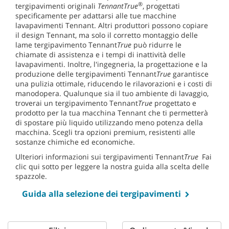
®
tergipavimenti originali
TennantTrue
, progettati
specificamente per adattarsi alle tue macchine
lavapavimenti Tennant. Altri produttori possono copiare
il design Tennant, ma solo il corretto montaggio delle
lame tergipavimento Tennant
True
può ridurre le
chiamate di assistenza e i tempi di inattività delle
lavapavimenti. Inoltre, l'ingegneria, la progettazione e la
produzione delle tergipavimenti Tennant
True
garantisce
una pulizia ottimale, riducendo le rilavorazioni e i costi di
manodopera. Qualunque sia il tuo ambiente di lavaggio,
troverai un tergipavimento Tennant
True
progettato e
prodotto per la tua macchina Tennant che ti permetterà
di spostare più liquido utilizzando meno potenza della
macchina. Scegli tra opzioni premium, resistenti alle
sostanze chimiche ed economiche.
Ulteriori informazioni sui tergipavimenti Tennant
True
Fai
clic qui sotto per leggere la nostra guida alla scelta delle
spazzole.
Guida alla selezione dei tergipavimenti