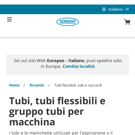
Skip
Skip
to
to
Italiano - IT
content
navigation
menu
Sei sul sito Web
Europeo - Italiano
, puoi spedire solo
in Europa.
Cambia località
Home
Ricambi
Tubi flessibili, tubi e raccordi
Tubi, tubi flessibili e
gruppo tubi per
macchina
I tubi e le manichette utilizzati per l'aspirazione o il