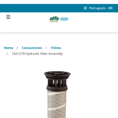
Skip
Skip
to
to
Português - BR
content
navigation
menu
Home
Consumíveis
Filtros
1021579 Hydraulic Filter Assembly