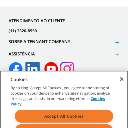
ATENDIMENTO AO CLIENTE
(11) 3320-8550
SOBRE A TENNANT COMPANY
ASSISTÊNCIA
Cookies
©
2026
Tennant Company. Todos os direitos reservados.
By clicking “Accept All Cookies”, you agree to the storing of
cookies on your device to enhance site navigation, analyze
site usage, and assist in our marketing efforts.
Cookies
Policy
Mapa do site
|
Políticas gerais
|
Termos de uso
|
Termos de
Accept All Cookies
venda