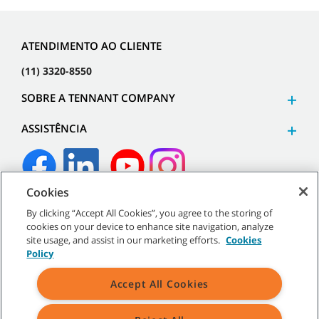
ATENDIMENTO AO CLIENTE
(11) 3320-8550
SOBRE A TENNANT COMPANY
ASSISTÊNCIA
Cookies
©
2026
Tennant Company. Todos os direitos reservados.
By clicking “Accept All Cookies”, you agree to the storing of
cookies on your device to enhance site navigation, analyze
site usage, and assist in our marketing efforts.
Cookies
Policy
Mapa do site
|
Políticas gerais
|
Termos de uso
|
Termos de
Accept All Cookies
venda