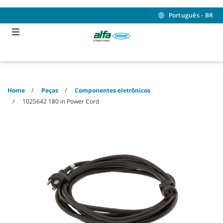
Skip
Skip
to
to
Português - BR
content
navigation
menu
Home
Peças
Componentes eletrônicos
1025642 180 in Power Cord