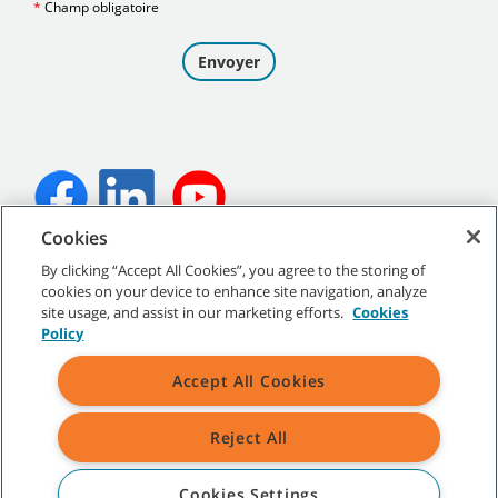
Cookies
©
2026
Tennant Company. Tous droits réservés.
By clicking “Accept All Cookies”, you agree to the storing of
cookies on your device to enhance site navigation, analyze
site usage, and assist in our marketing efforts.
Cookies
Policy
Plan du site
|
Politiques générales
|
Conditions d’utilisation
|
Accept All Cookies
Conditions de vente
Reject All
Toutes les marques de commerce et tous les logos de Tennant
indiqués sont la propriété de Tennant Company et/ou de ses
sociétés affiliées ou filiales.
Cookies Settings