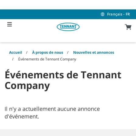
Skip
Skip
to
to
content
navigation
Français - FR
menu
Accueil
À propos de nous
Nouvelles et annonces
Événements de Tennant Company
Événements de Tennant
Company
Il n'y a actuellement aucune annonce
d'événement.