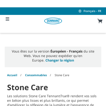
Skip
Skip
to
to
content
navigation
Français - FR
menu
Vous êtes sur la version
Éuropéen - Français
du site
Web. Vous ne pouvez expédier qu'en
Europe.
Changer la région
Accueil
Consommables
Stone Care
Stone Care
Les solutions Stone Care Tennant
True®
rendent vos sols
en béton plus lisses et plus brillants, ce qui permet
d’améliorer la réflexion de la lumière et l’apparence de