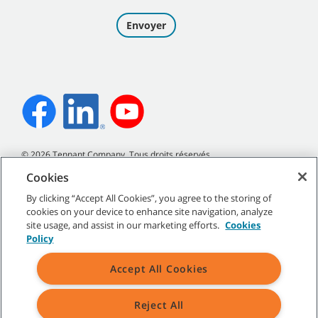
©
2026
Tennant Company. Tous droits réservés.
Cookies
By clicking “Accept All Cookies”, you agree to the storing of
cookies on your device to enhance site navigation, analyze
Plan du site
|
Politiques générales
|
Conditions d’utilisation
|
site usage, and assist in our marketing efforts.
Cookies
Conditions de vente
Policy
Accept All Cookies
Reject All
Toutes les marques de commerce et tous les logos de Tennant