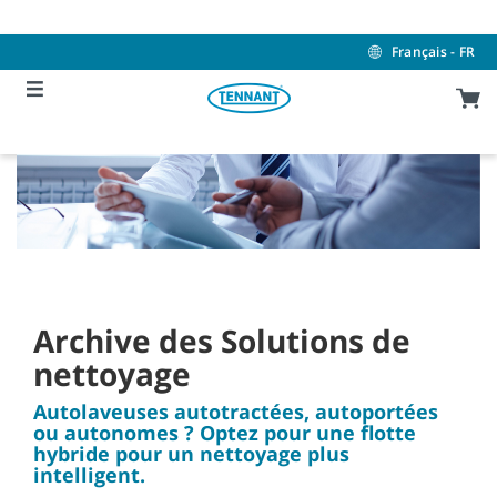
Skip
Skip
to
to
content
navigation
Français - FR
menu
Archive des Solutions de
nettoyage
Autolaveuses autotractées, autoportées
ou autonomes ? Optez pour une flotte
hybride pour un nettoyage plus
intelligent.