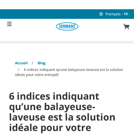
Skip
Skip
to
to
content
navigation
Français - FR
menu
Accueil
Blog
6 indices indiquant qu’une balayeuse-laveuse est la solution
idéale pour votre entrepôt
6 indices indiquant
qu’une balayeuse-
laveuse est la solution
idéale pour votre