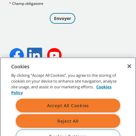
Cookies
©
2026
Tennant Company. Tous droits réservés.
By clicking “Accept All Cookies”, you agree to the storing of
cookies on your device to enhance site navigation, analyze
site usage, and assist in our marketing efforts.
Cookies
Policy
Plan du site
|
Politiques générales
|
Conditions d’utilisation
|
Accept All Cookies
Conditions de vente
Reject All
Toutes les marques de commerce et tous les logos de Tennant
indiqués sont la propriété de Tennant Company et/ou de ses
sociétés affiliées ou filiales.