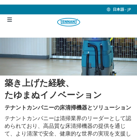
Skip
Skip
to
to
日本語 - JP
content
navigation
menu
築き上げた経験、
たゆまぬイノベーション
テナントカンパニーの床清掃機器とソリューション
テナントカンパニーは清掃業界のリーダーとして認
められており、高品質な床清掃機器の提供を通じ
て、より清潔で安全、健康的な世界の実現を支援し