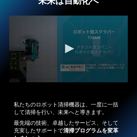
未来は自動化へ
0
seconds
of
1
私たちのロボット清掃機器は、一度に一括
minute,
30
して清掃を行い、未来へと導きます。
seconds
最先端の技術、卓越したサービス、そして
充実したサポートで
清掃プログラムを変革