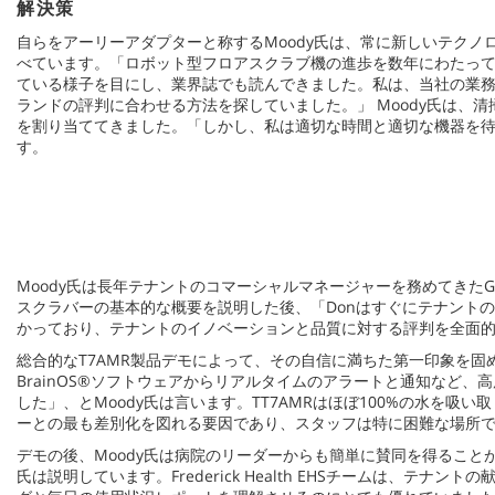
解決策
自らをアーリーアダプターと称するMoody氏は、常に新しいテクノ
べています。「ロボット型フロアスクラブ機の進歩を数年にわたっ
ている様子を目にし、業界誌でも読んできました。私は、当社の業務を改善し、
ランドの評判に合わせる方法を探していました。」 Moody氏は、
を割り当ててきました。「しかし、私は適切な時間と適切な機器を
す。
Moody氏は長年テナントのコマーシャルマネージャーを務めてきたGr
スクラバーの基本的な概要を説明した後、「Donはすぐにテナントの
かっており、テナントのイノベーションと品質に対する評判を全面的に
総合的なT7AMR製品デモによって、その自信に満ちた第一印象を固めまし
BrainOS®ソフトウェアからリアルタイムのアラートと通知な
した」、とMoody氏は言います。TT7AMRはほぼ100%の水
ーとの最も差別化を図れる要因であり、スタッフは特に困難な場所で
デモの後、Moody氏は病院のリーダーからも簡単に賛同を得ることがで
氏は説明しています。Frederick Health EHSチームは