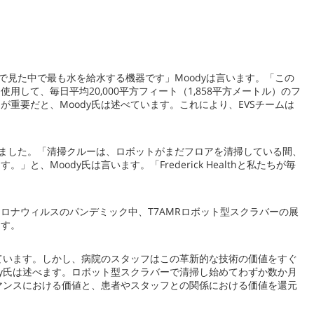
で見た中で最も水を給水する機器です」Moodyは言います。「この
して、毎日平均20,000平方フィート（1,858平方メートル）のフ
要だと、Moody氏は述べています。これにより、EVSチームは
になりました。「清掃クルーは、ロボットがまだフロアを清掃している間、
oody氏は言います。「Frederick Healthと私たちが毎
ナウィルスのパンデミック中、T7AMRロボット型スクラバーの展
ます。
ています。しかし、病院のスタッフはこの革新的な技術の価値をすぐ
y氏は述べます。ロボット型スクラバーで清掃し始めてわずか数か月
マンスにおける価値と、患者やスタッフとの関係における価値を還元