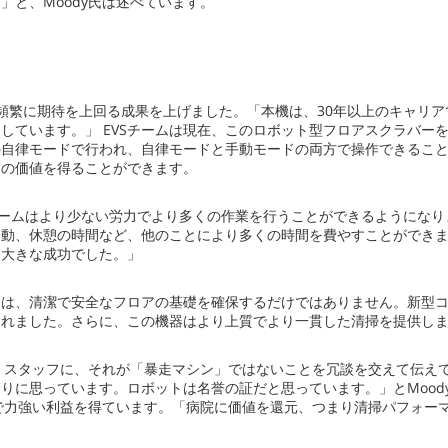
と、Moody氏は述べています。
え、頻繁に期待を上回る成果を上げました。「本機は、30年以上のキャリア
います。」 EVSチームは現在、このロボット型フロアスクラバーを使用
自律モードで行われ、自律モードと手動モードの両方で操作できることが重
くの価値を得ることができます。
病院のEHSチームはより少ない労力でより多くの作業を行うことができるよう
憩の時間など、他のことにより多くの時間を費やすことができます。」と、M
に大きな成功でした。」
は、清潔で安全なフロアの基礎を確保するだけではありません。新型コロ
られました。さらに、この機器はより上質でより一貫した清掃を提供し
者、スタッフに、それが「暴走マシン」ではないことを冗談を交えて伝え
りに思っています。ロボットは名誉の証だと思っています。」とMood
資で力強い利益を得ています。「病院に価値を還元、つまり清掃パフォー