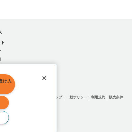
ス
ント
せ
問
を受け入
サイトマップ
|
一般ポリシー
|
利用規約
|
販売条件
る
子会社に帰属します。