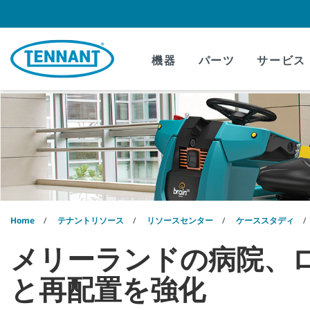
Skip
Skip
to
to
content
navigation
menu
機器
パーツ
サービス
Home
テナントリソース
リソースセンター
ケーススタディ
メリーランドの病院、
と再配置を強化