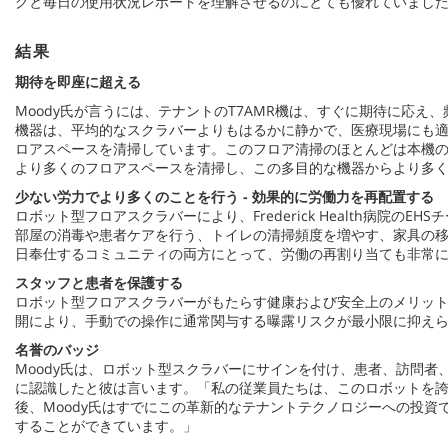
グと毎日の使用状況レポートを理解させるのにとても優れていました」
結果
期待を即座に超える
Moody氏が言うには、テナントのT7AMR機は、すぐに期待に応
機器は、平均的なスクラバーよりもはるかに静かで、医療現場にも適して
ロアスペースを清掃しています。このフロア清掃のほとんどは本機の
より多くのフロアスペースを清掃し、この多目的な機器からより多
少ない労力でより多くのことを行う - 効果的に労働力を再配置する
ロボット型フロアスクラバーにより、Frederick Health
部屋の消毒や患者ケアを行う、トイレの清掃頻度を増やす、家具の移動、休
日奉仕するコミュニティの両方にとって、労働の再割り当ても非常
スタッフと患者を保護する
ロボット型フロアスクラバーがもたらす健康および安全上のメリット
開により、手動での操作に通常関与する曝露リスクが最小限に抑え
名誉のバッジ
Moody氏は、ロボット型スクラバーにサインを付け、患者、訪問
に認識したと彼は言います。「私の従業員たちは、このロボットを誇
後、Moody氏はすでにこの革新的なテナントテクノロジーへの投
することができています。」