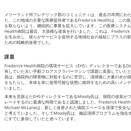
メリーランド州フレデリック郡のコミュニティは、過去25年間にわ
た。この地域の主要な医療提供者であるFrederick Healthは、
を取らないよう、継続的に事業を拡大しています。この医療システムの旗艦
Health病院は最近、大規模な改装を行いました。これは、Frederick
を生み出し、彼らがサービスを提供する地域社会の福祉にプラスの
ための戦略的改善でした。
課題
Frederick Health病院の環境サービス（EHS）ディレクターである
有していた古い手動フロアスクラバーマシンで課題に直面していた
器は、病院内の障害物に対処するのに苦労し、清掃後に大量の水が
をもたらし、本体を単に使用可能な状態に維持するための高いメン
いました。
未来を見据えたEHSディレクターであるMoody氏は、病院の改装
レードするのに最適な時期であると認識しました。Frederick Hea
Michael McLaneは、新しく改善された病院スペースを清潔で安
と考えていました。そしてMoody氏は、施設清掃プログラムを強化
にすでに参加していたと述べています。