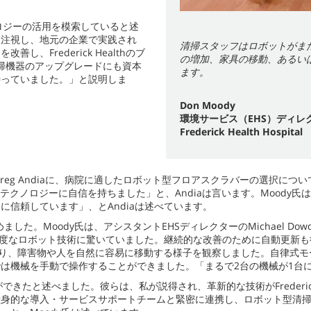
ロジーの活用を模索していると述
て注視し、地元の企業で実践され
清掃スタッフはロボットがま
Frederick Healthのブ
の増加、家具の移動、あるい
清掃機器のアップグレードにも資本
ます。
待っていました。」と説明しま
Don Moody
環境サービス（EHS）ディレ
Frederick Health Hospital
eg Andiaに、病院に適したロボット型フロアスクラバーの選択につい
テクノロジーに自信を持ちました」と、Andiaは言います。Moody
信頼しています」、とAndiaは述べています。
た。Moody氏は、アシスタントEHSディレクターのMichael Do
ど、高度なロボット技術に驚いていました。継続的な改善のために自動更新
を吸い取り、障害物や人を自然に容易に移動する様子を観察しました。自律
は機械を手動で操作することができました。「まるで2台の機械が1台に
きたと述べました。彼らは、私が説得され、革新的な技術がFrederick
、テナントの献身的な導入・サービスサポートチームと緊密に連携し、ロボット