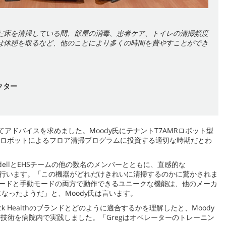
だ床を清掃している間、部屋の消毒、患者ケア、トイレの清掃頻度
は休憩を取るなど、他のことにより多くの時間を費やすことができ
クター
てアドバイスを求めました。Moody氏にテナントT7AMRロボット型
氏はロボットによるフロア清掃プログラムに投資する適切な時期だとわ
wdellとEHSチームの他の数名のメンバーとともに、直感的な
も行います。「この機器がどれだけきれいに清掃するのかに驚かされま
式モードと手動モードの両方で動作できるユニークな機能は、他のメーカ
なったようだ」と、Moody氏は言います。
 Healthのブランドとどのように適合するかを理解したと、Moody
型清掃技術を病院内で実践しました。「Gregはオペレーターのトレーニン