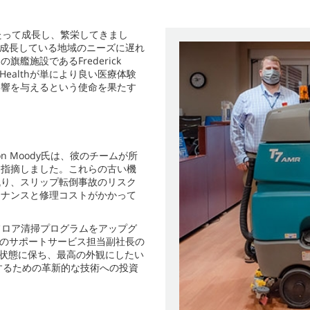
たって成長し、繁栄してきまし
この急成長している地域のニーズに遅れ
施設であるFrederick
 Healthが単により良い医療体験
影響を与えるという使命を果たす
Don Moody氏は、彼のチームが所
と指摘しました。これらの古い機
残り、スリップ転倒事故のリスク
テナンスと修理コストがかかって
がフロア清掃プログラムをアップグ
lthのサポートサービス担当副社長の
全な状態に保ち、最高の外観にしたい
するための革新的な技術への投資