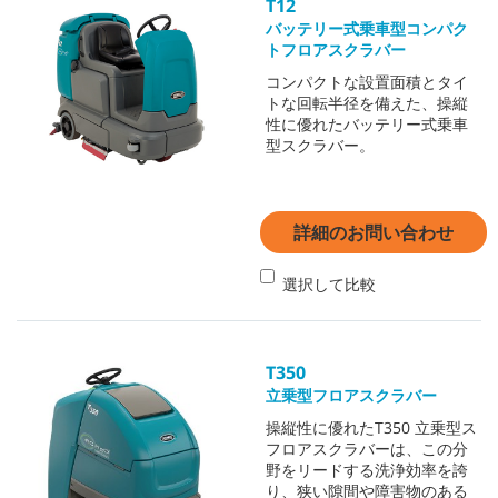
T12
バッテリー式乗車型コンパク
トフロアスクラバー
コンパクトな設置面積とタイ
トな回転半径を備えた、操縦
性に優れたバッテリー式乗車
型スクラバー。
詳細のお問い合わせ
選択して比較
T350
立乗型フロアスクラバー
操縦性に優れたT350 立乗型ス
フロアスクラバーは、この分
野をリードする洗浄効率を誇
り、狭い隙間や障害物のある