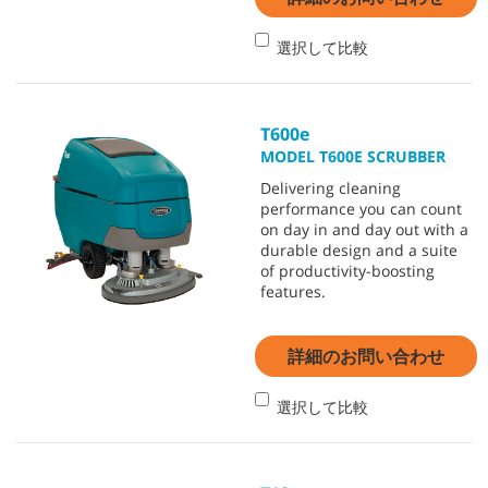
選択して比較
T600e
MODEL T600E SCRUBBER
Delivering cleaning
performance you can count
on day in and day out with a
durable design and a suite
of productivity-boosting
features.
詳細のお問い合わせ
選択して比較