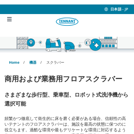
Skip
Skip
to
to
日本語 - JP
content
navigation
menu
Home
機器
スクラバー
商用および業務用フロアスクラバー
さまざまな歩行型、乗車型、ロボット式洗浄機から
選択可能
頻繁かつ徹底して衛生的に床を磨く必要がある場合、信頼性の高
いテナントのフロアスクラバーは、施設を最高の状態に保つのに
役立ちます。過酷な環境や最もデリケートな環境に対応するよう