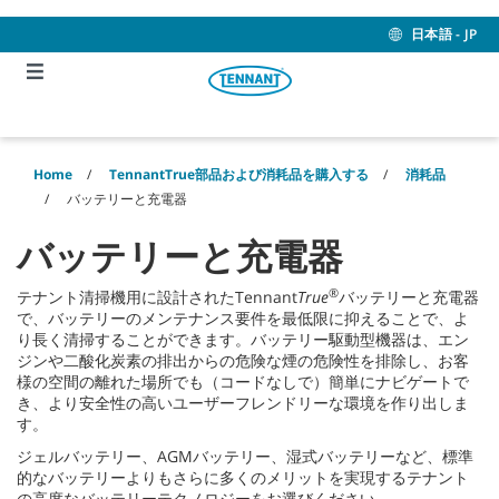
Skip
Skip
to
to
日本語 - JP
content
navigation
menu
Home
TennantTrue部品および消耗品を購入する
消耗品
バッテリーと充電器
バッテリーと充電器
®
テナント清掃機用に設計されたTennant
True
バッテリーと充電器
で、バッテリーのメンテナンス要件を最低限に抑えることで、よ
り長く清掃することができます。バッテリー駆動型機器は、エン
ジンや二酸化炭素の排出からの危険な煙の危険性を排除し、お客
様の空間の離れた場所でも（コードなしで）簡単にナビゲートで
き、より安全性の高いユーザーフレンドリーな環境を作り出しま
す。
ジェルバッテリー、AGMバッテリー、湿式バッテリーなど、標準
的なバッテリーよりもさらに多くのメリットを実現するテナント
の高度なバッテリーテクノロジーをお選びください。