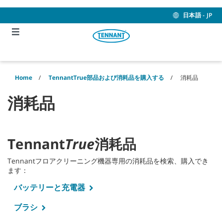
Skip
Skip
to
to
日本語 - JP
content
navigation
menu
Home
TennantTrue部品および消耗品を購入する
消耗品
消耗品
Tennant
True
消耗品
Tennantフロアクリーニング機器専用の消耗品を検索、購入でき
ます：
バッテリーと充電器
ブラシ