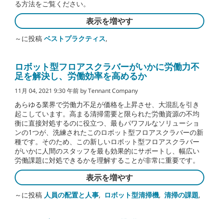
る方法をご覧ください。
表示を増やす
～に投稿
ベストプラクティス
,
ロボット型フロアスクラバーがいかに労働力不
足を解決し、労働効率を高めるか
11月 04, 2021 9:30 午前 by Tennant Company
あらゆる業界で労働力不足が価格を上昇させ、大混乱を引き
起こしています。高まる清掃需要と限られた労働資源の不均
衡に直接対処するのに役立つ、最もパワフルなソリューショ
ンの1つが、洗練されたこのロボット型フロアスクラバーの新
種です。そのため、この新しいロボット型フロアスクラバー
がいかに人間のスタッフを最も効果的にサポートし、幅広い
労働課題に対処できるかを理解することが非常に重要です。
表示を増やす
～に投稿
人員の配置と人事
,
ロボット型清掃機
,
清掃の課題
,