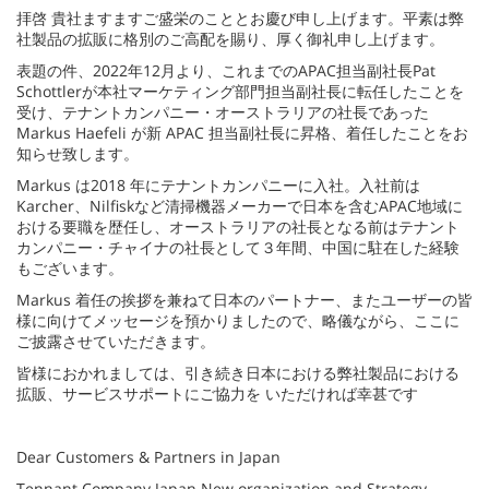
拝啓 貴社ますますご盛栄のこととお慶び申し上げます。平素は弊
社製品の拡販に格別のご高配を賜り、厚く御礼申し上げます。
表題の件、2022年12月より、これまでのAPAC担当副社長Pat
Schottlerが本社マーケティング部門担当副社長に転任したことを
受け、テナントカンパニー・オーストラリアの社長であった
Markus Haefeli が新 APAC 担当副社長に昇格、着任したことをお
知らせ致します。
Markus は2018 年にテナントカンパニーに入社。入社前は
Karcher、Nilfiskなど清掃機器メーカーで日本を含むAPAC地域に
おける要職を歴任し、オーストラリアの社長となる前はテナント
カンパニー・チャイナの社長として３年間、中国に駐在した経験
もございます。
Markus 着任の挨拶を兼ねて日本のパートナー、またユーザーの皆
様に向けてメッセージを預かりましたので、略儀ながら、ここに
ご披露させていただきます。
皆様におかれましては、引き続き日本における弊社製品における
拡販、サービスサポートにご協力を いただければ幸甚です
Dear Customers & Partners in Japan
Tennant Company Japan New organization and Strategy