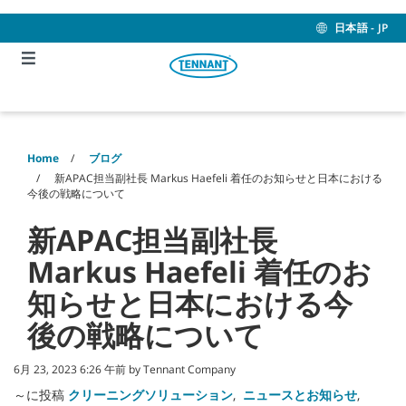
Skip
Skip
to
to
日本語 - JP
content
navigation
menu
Home
ブログ
新APAC担当副社長 Markus Haefeli 着任のお知らせと日本における
今後の戦略について
新APAC担当副社長
Markus Haefeli 着任のお
知らせと日本における今
後の戦略について
6月 23, 2023 6:26 午前 by Tennant Company
～に投稿
クリーニングソリューション
,
ニュースとお知らせ
,