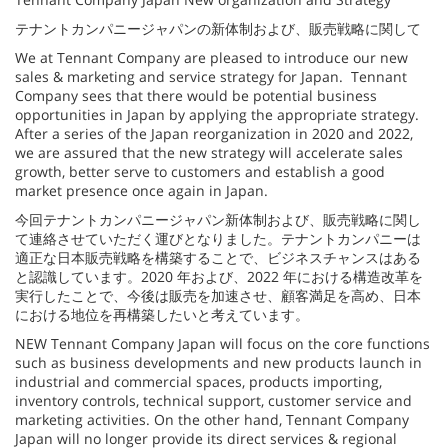
テナントカンパニージャパンの新体制および、販売戦略に関して
We at Tennant Company are pleased to introduce our new
sales & marketing and service strategy for Japan. Tennant
Company sees that there would be potential business
opportunities in Japan by applying the appropriate strategy.
After a series of the Japan reorganization in 2020 and 2022,
we are assured that the new strategy will accelerate sales
growth, better serve to customers and establish a good
market presence once again in Japan.
今回テナントカンパニージャパン新体制および、販売戦略に関し
て連絡させていただく運びとなりました。テナントカンパニーは
適正な日本販売戦略を構築することで、ビジネスチャンスはある
と認識しています。2020 年および、2022 年における構造改革を
実行したことで、今後は販売を加速させ、顧客満足を高め、日本
における地位を再構築したいと考えています。
NEW Tennant Company Japan will focus on the core functions
such as business developments and new products launch in
industrial and commercial spaces, products importing,
inventory controls, technical support, customer service and
marketing activities. On the other hand, Tennant Company
Japan will no longer provide its direct services & regional