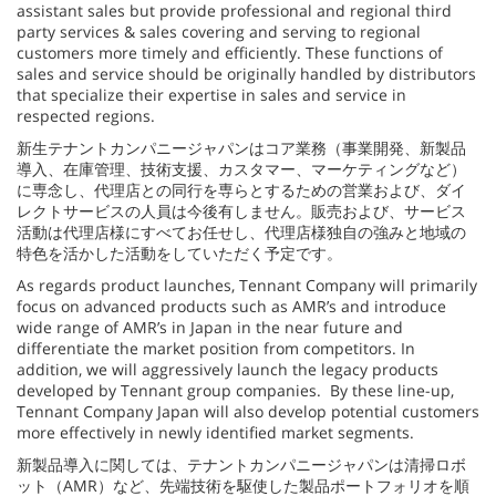
assistant sales but provide professional and regional third
party services & sales covering and serving to regional
customers more timely and efficiently. These functions of
sales and service should be originally handled by distributors
that specialize their expertise in sales and service in
respected regions.
新生テナントカンパニージャパンはコア業務（事業開発、新製品
導入、在庫管理、技術支援、カスタマー、マーケティングなど）
に専念し、代理店との同行を専らとするための営業および、ダイ
レクトサービスの人員は今後有しません。販売および、サービス
活動は代理店様にすべてお任せし、代理店様独自の強みと地域の
特色を活かした活動をしていただく予定です。
As regards product launches, Tennant Company will primarily
focus on advanced products such as AMR’s and introduce
wide range of AMR’s in Japan in the near future and
differentiate the market position from competitors. In
addition, we will aggressively launch the legacy products
developed by Tennant group companies. By these line-up,
Tennant Company Japan will also develop potential customers
more effectively in newly identified market segments.
新製品導入に関しては、テナントカンパニージャパンは清掃ロボ
ット（AMR）など、先端技術を駆使した製品ポートフォリオを順