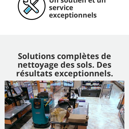
Un équipement
innovations en
service
consommables
fiable et durable
matière de
exceptionnels
pratiques et rapide
nettoyage
d'accés
Solutions complètes de
nettoyage des sols. Des
résultats exceptionnels.