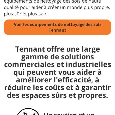
équipements de nettoyage des sols de haute
qualité pour aider à créer un monde plus propre,
plus sûr et plus sain.
Voir les équipements de nettoyage des sols
Tennant
Tennant offre une large
gamme de solutions
commerciales et industrielles
qui peuvent vous aider à
améliorer l'efficacité, à
réduire les coûts et à garantir
des espaces sûrs et propres.
Les dernières
Un soutien et un
Pièces et