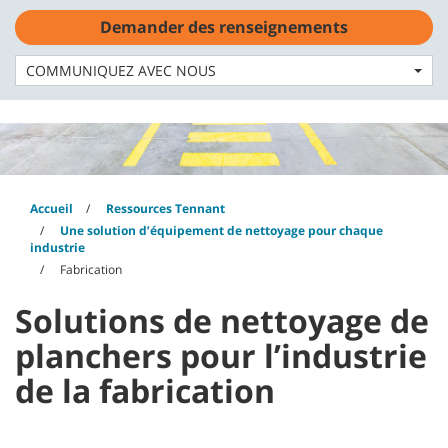
Skip
Skip
Demander des renseignements
to
to
Français - CA
content
navigation
menu
COMMUNIQUEZ AVEC NOUS
Accueil
Ressources Tennant
Une solution d’équipement de nettoyage pour chaque
industrie
Fabrication
Solutions de nettoyage de
planchers pour l’industrie
de la fabrication