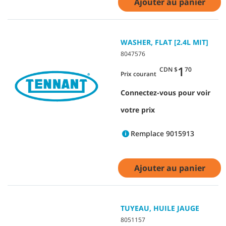
Ajouter au panier
WASHER, FLAT [2.4L MIT]
8047576
1
CDN $
70
Prix courant
Connectez-vous pour voir
votre prix
Remplace 9015913
Ajouter au panier
TUYEAU, HUILE JAUGE
8051157