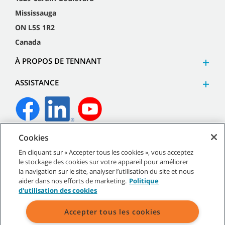
Mississauga
ON L5S 1R2
Canada
À PROPOS DE TENNANT
ASSISTANCE
Cookies
©
2026
Tennant Company. Tous droits réservés.
En cliquant sur « Accepter tous les cookies », vous acceptez
le stockage des cookies sur votre appareil pour améliorer
la navigation sur le site, analyser l’utilisation du site et nous
aider dans nos efforts de marketing.
Politique
Plan du site
|
Politiques générales
|
Conditions d’utilisation
|
d'utilisation des cookies
Conditions de vente
Accepter tous les cookies