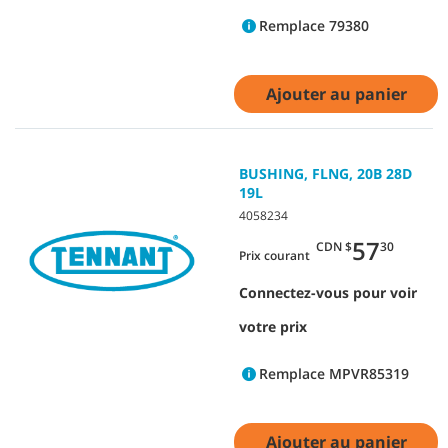
Remplace 79380
Ajouter au panier
BUSHING, FLNG, 20B 28D
19L
4058234
57
CDN $
30
Prix courant
Connectez-vous pour voir
votre prix
Remplace MPVR85319
Ajouter au panier