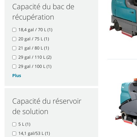
Capacité du bac de
récupération
18,4 gal / 70 L (1)
20 gal / 75 L (1)
21 gal / 80 L (1)
29 gal / 110 L (2)
29 gal / 100 L (1)
Plus
Capacité du réservoir
de solution
5 L (1)
14,1 gal/53 L (1)