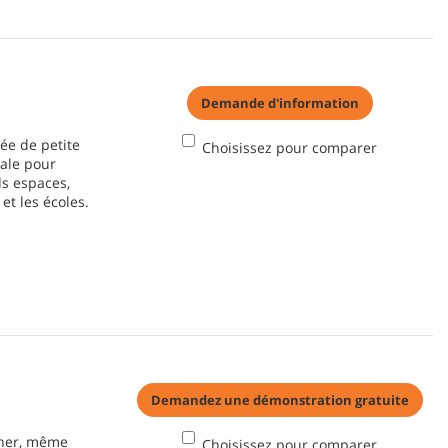
Demande d'information
ée de petite
Choisissez pour comparer
iale pour
ds espaces,
et les écoles.
Demandez une démonstration gratuite
cher, même
Choisissez pour comparer