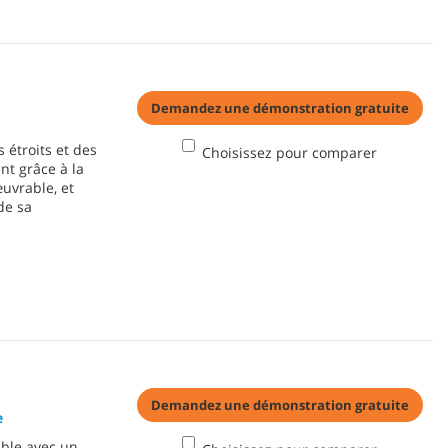
Demandez une démonstration gratuite
 étroits et des
Choisissez pour comparer
t grâce à la
uvrable, et
de sa
Demandez une démonstration gratuite
e
able avec un