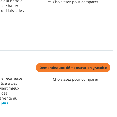
e qui nettoie
Choisissez pour comparer
 de batterie.
qui laisse les
Demandez une démonstration gratuite
une récureuse
Choisissez pour comparer
grâce à des
vient mieux
s des
a vente au
 plus