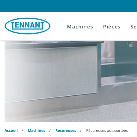
Skip
Skip
to
to
content
navigation
menu
Machines
Pièces
Se
Accueil
Machines
Récureuses
Récureuses autoportées