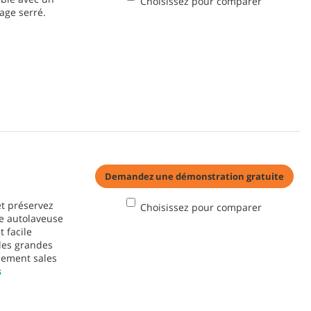
Choisissez pour comparer
age serré.
Demandez une démonstration gratuite
t préservez
Choisissez pour comparer
te autolaveuse
 facile
 les grandes
nement sales
s