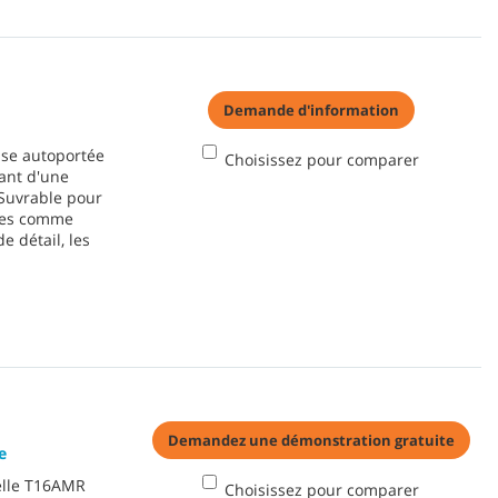
Demande d'information
use autoportée
Choisissez pour comparer
iant d'une
Suvrable pour
ones comme
e détail, les
Demandez une démonstration gratuite
e
ielle T16AMR
Choisissez pour comparer