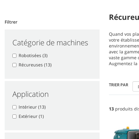
Récureu
Filtrer
Quand vos plan
votre établiss
Catégorie de machines
environnements
avec la gamme 
Robotisées (3)
vaste gamme de
Augmentez la p
Récureuses (13)
TRIER PAR
Application
Intérieur (13)
13
produits di
Extérieur (1)