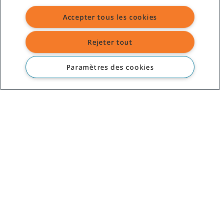
Mississauga
Accepter tous les cookies
ON L5S 1R2
Canada
Rejeter tout
À PROPOS DE TENNANT
Paramètres des cookies
ASSISTANCE
©
2026
Tennant Company. Tous droits réservés.
Plan du site
|
Politiques générales
|
Conditions d’utilisation
|
Conditions de vente
Toutes les marques et logos Tennant indiqués sont la propriété de
Tennant Company et/ou de ses sociétés affiliées ou filiales.