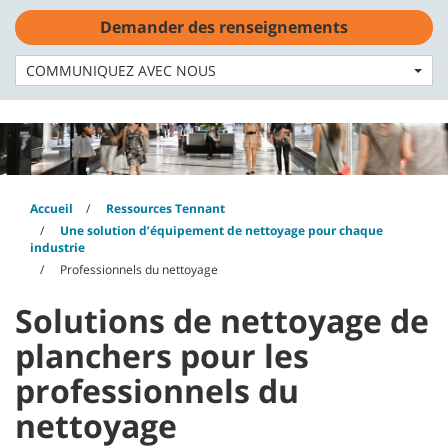
Skip
Skip
Demander des renseignements
to
to
Français - CA
content
navigation
menu
COMMUNIQUEZ AVEC NOUS
Accueil
Ressources Tennant
Une solution d’équipement de nettoyage pour chaque
industrie
Professionnels du nettoyage
Solutions de nettoyage de
planchers pour les
professionnels du
nettoyage