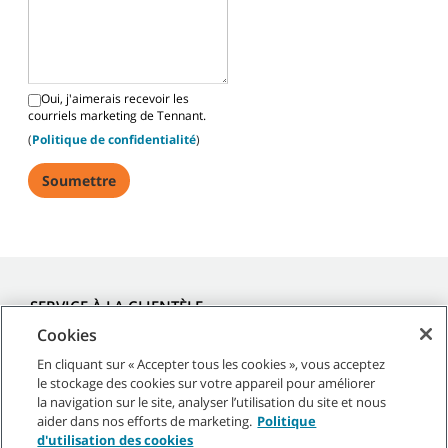
Oui, j'aimerais recevoir les
courriels marketing de Tennant.
(
Politique de confidentialité
)
SERVICE À LA CLIENTÈLE
Cookies
1-800-361-9050
En cliquant sur « Accepter tous les cookies », vous acceptez
le stockage des cookies sur votre appareil pour améliorer
TENNANT SALES AND SERVICE CANADA ULC
la navigation sur le site, analyser l’utilisation du site et nous
aider dans nos efforts de marketing.
Politique
1329 Cardiff Boulevard
d'utilisation des cookies