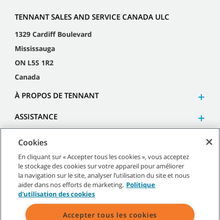
TENNANT SALES AND SERVICE CANADA ULC
1329 Cardiff Boulevard
Mississauga
ON L5S 1R2
Canada
À PROPOS DE TENNANT
ASSISTANCE
Cookies
En cliquant sur « Accepter tous les cookies », vous acceptez
le stockage des cookies sur votre appareil pour améliorer
©
2026
Tennant Company. Tous droits réservés.
la navigation sur le site, analyser l’utilisation du site et nous
aider dans nos efforts de marketing.
Politique
d'utilisation des cookies
Accepter tous les cookies
Plan du site
|
Politiques générales
|
Conditions d’utilisation
|