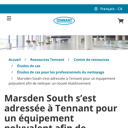
Skip
Skip
to
to
Français - CA
content
navigation
menu
Accueil
Ressources Tennant
Centre de ressources
Études de cas
Études de cas pour les professionnels du nettoyage
Marsden South s’est adressée à Tennant pour un équipement
polyvalent afin de nettoyer un nouvel établissement
Marsden South s’est
adressée à Tennant pour
un équipement
polyvalent afin de