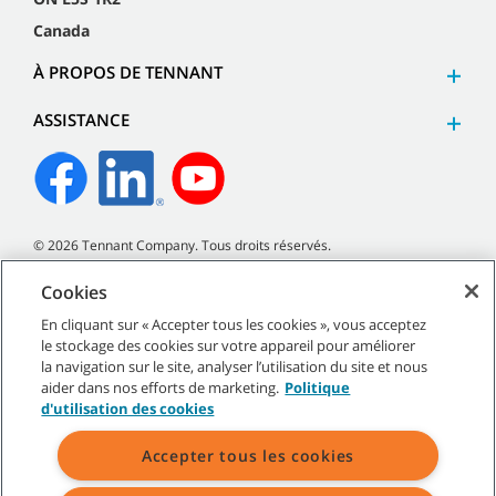
Canada
À PROPOS DE TENNANT
ASSISTANCE
©
2026
Tennant Company. Tous droits réservés.
Cookies
En cliquant sur « Accepter tous les cookies », vous acceptez
le stockage des cookies sur votre appareil pour améliorer
Plan du site
|
Politiques générales
|
Conditions d’utilisation
|
la navigation sur le site, analyser l’utilisation du site et nous
Conditions de vente
aider dans nos efforts de marketing.
Politique
d'utilisation des cookies
Accepter tous les cookies
Toutes les marques et logos Tennant indiqués sont la propriété de