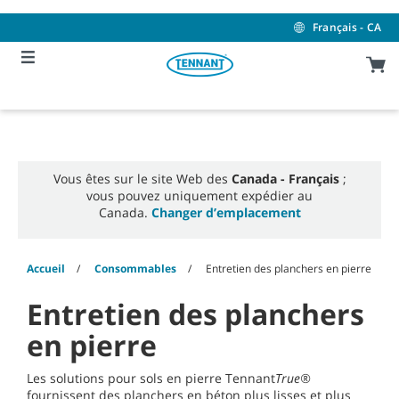
Skip
Skip
to
to
Français - CA
content
navigation
menu
Vous êtes sur le site Web des
Canada - Français
;
vous pouvez uniquement expédier au
Canada.
Changer d’emplacement
Accueil
Consommables
Entretien des planchers en pierre
Entretien des planchers
en pierre
Les solutions pour sols en pierre Tennant
True®
fournissent des planchers en béton plus lisses et plus