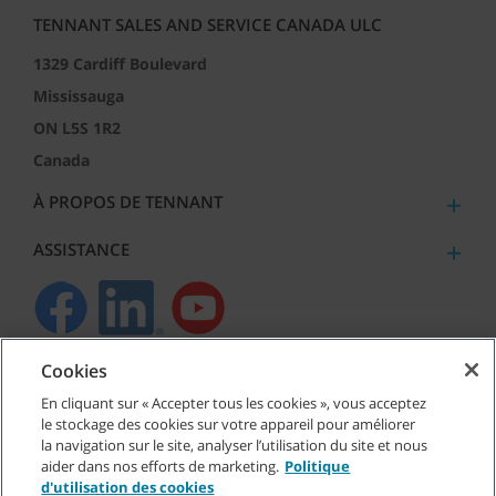
TENNANT SALES AND SERVICE CANADA ULC
1329 Cardiff Boulevard
Mississauga
ON L5S 1R2
Canada
À PROPOS DE TENNANT
ASSISTANCE
Cookies
©
2026
Tennant Company. Tous droits réservés.
En cliquant sur « Accepter tous les cookies », vous acceptez
le stockage des cookies sur votre appareil pour améliorer
la navigation sur le site, analyser l’utilisation du site et nous
aider dans nos efforts de marketing.
Politique
Plan du site
|
Politiques générales
|
Conditions d’utilisation
|
d'utilisation des cookies