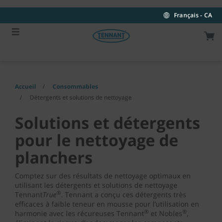
Skip
Skip
to
to
Français - CA
content
navigation
menu
Accueil
Consommables
Détergents et solutions de nettoyage
Solutions et détergents
pour le nettoyage de
planchers
Comptez sur des résultats de nettoyage optimaux en
utilisant les détergents et solutions de nettoyage
®
Tennant
True
. Tennant a conçu ces détergents très
efficaces à faible teneur en mousse pour l’utilisation en
®
®
harmonie avec les récureuses Tennant
et Nobles
,