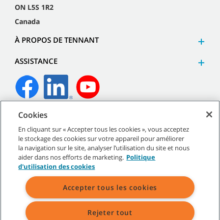
ON L5S 1R2
Canada
À PROPOS DE TENNANT
ASSISTANCE
Cookies
©
2026
Tennant Company. Tous droits réservés.
En cliquant sur « Accepter tous les cookies », vous acceptez
le stockage des cookies sur votre appareil pour améliorer
la navigation sur le site, analyser l’utilisation du site et nous
aider dans nos efforts de marketing.
Politique
Plan du site
|
Politiques générales
|
Conditions d’utilisation
|
d'utilisation des cookies
Conditions de vente
Accepter tous les cookies
Rejeter tout