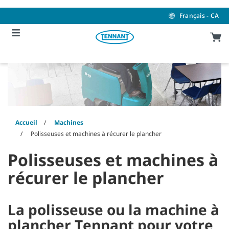
Skip
Skip
to
to
Français - CA
content
navigation
menu
Accueil
Machines
Polisseuses et machines à récurer le plancher
Polisseuses et machines à
récurer le plancher
La polisseuse ou la machine à
plancher Tennant pour votre