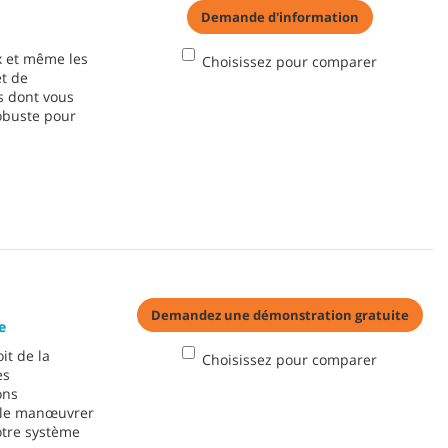
Demande d'information
x et même les
Choisissez pour comparer
et de
s dont vous
obuste pour
Demandez une démonstration gratuite
e
it de la
Choisissez pour comparer
es
ons
e le manœuvrer
notre système