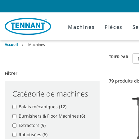
Skip
Skip
to
to
content
navigation
menu
Machines
Pièces
Se
Accueil
Machines
TRIER PAR
Filtrer
79
produits di
Catégorie de machines
Balais mécaniques (12)
Burnishers & Floor Machines (6)
Extractors (9)
Robotisées (6)