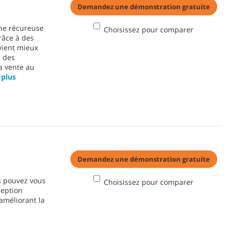
Demandez une démonstration gratuite
une récureuse
Choisissez pour comparer
grâce à des
vient mieux
s des
a vente au
 plus
Demandez une démonstration gratuite
us pouvez vous
Choisissez pour comparer
ception
améliorant la