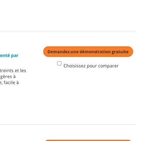
Demandez une démonstration gratuite
enté par
Choisissez pour comparer
reints et les
égères à
 facile à