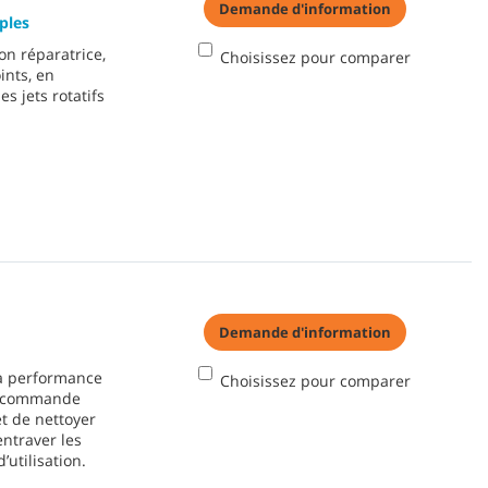
Demande d'information
ples
on réparatrice,
Choisissez pour comparer
ints, en
s jets rotatifs
Demande d'information
la performance
Choisissez pour comparer
 à commande
t de nettoyer
entraver les
’utilisation.