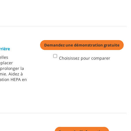
Demandez une démonstration gratuite
rière
elles
Choisissez pour comparer
éplacer
 prolonger la
mie. Aidez à
ration HEPA en