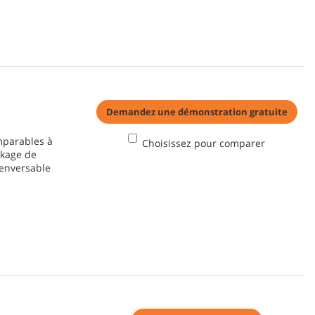
Demandez une démonstration gratuite
mparables à
Choisissez pour comparer
ckage de
renversable