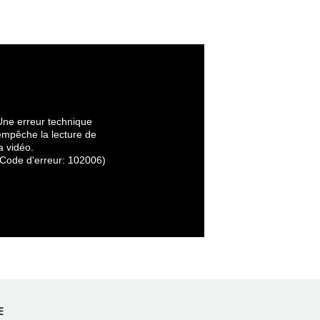
Une erreur technique
empêche la lecture de
a vidéo.
(Code d'erreur: 102006)
E