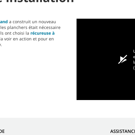
land
a construit un nouveau
 les planchers était nécessaire
ls ont choisi la
récureuse à
la voir en action et pour en
y.
l
DE
ASSISTANC