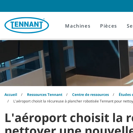
Skip
Skip
to
to
content
navigation
menu
Machines
Pièces
Se
Accueil
Ressources Tennant
Centre de ressources
Études 
L'aéroport choisit la récureuse à plancher robotisée Tennant pour nettoy
L'aéroport choisit la
nettoyer une nouvelle