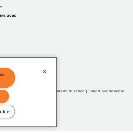
e
ez avec
es
|
Politiques générales
|
Conditions d’utilisation
|
Conditions de vente
okies
 affiliées ou filiales.