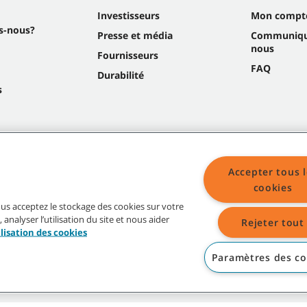
Investisseurs
Mon compt
s-nous?
Presse et média
Communiqu
nous
Fournisseurs
FAQ
Durabilité
s
Accepter tous l
cookies
vous acceptez le stockage des cookies sur votre
Plan du site
 analyser l’utilisation du site et nous aider
Rejeter tout
ilisation des cookies
Paramètres des co
logos Tennant indiqués sont la propriété de Tennant Company et/ou de ses sociétés