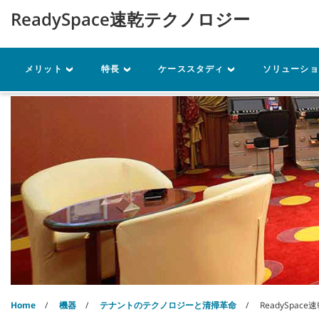
Skip
Skip
ReadySpace速乾テクノロジー
to
to
content
navigation
menu
機器
パーツ
サービス
メリット
特長
ケーススタディ
ソリューシ
Home
機器
テナントのテクノロジーと清掃革命
ReadySpac