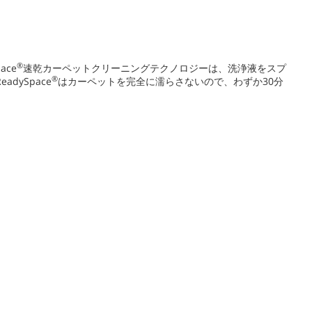
®
ce
速乾カーペットクリーニングテクノロジーは、洗浄液をスプ
®
ySpace
はカーペットを完全に濡らさないので、わずか30分