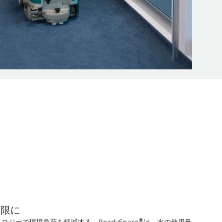
小限に
®
ジーで環境負荷を軽減する。ReadySpace
は、水の使用量