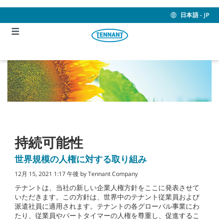
Skip
Skip
to
to
日本語 - JP
content
navigation
menu
持続可能性
世界規模の人権に対する取り組み
12月 15, 2021 1:17 午後 by Tennant Company
テナントは、当社の新しい企業人権方針をここに発表させて
いただきます。この方針は、世界中のテナント従業員および
派遣社員に適用されます。テナントの各グローバル事業にわ
たり、従業員やパートタイマーの人権を尊重し、促進するこ