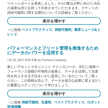
リティレポートを発表しました。4つの重点分野に向けた当社
の成果を誇りを持って共有させていただきます。テナントの
持続可能性に関する慣行についての詳細をご覧ください。
表示を増やす
～に投稿
ベストプラクティス
,
持続可能性
,
業界ニュース&ト
レンド
,
パフォーマンスとフリート管理を推進するため
にデータのパワーを活用する
1月 29, 2021 9:50 午前 by Tennant Company
新しいアセットマネジメント テクノロジーが、BSCに清掃パ
フォーマンス指標の可視性の改善と、データを活用して生産
性を向上させる方法をいかに提供しているかについてご覧く
ださい。この投稿を読んで、データを強力な結果に変える5つ
の重要なステップについて学びましょう。
表示を増やす
～に投稿
持続可能性
,
生産性
,
ベストプラクティス
,
ロボット
型清掃機
,