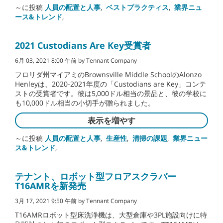
～に投稿
人員の配置と人事
,
ベストプラクティス
,
業界ニュ
ース&トレンド
,
2021 Custodians Are Key受賞者
6月 03, 2021 8:00 午前 by Tennant Company
フロリダ州マイアミのBrownsville Middle SchoolのAlonzo
Henleyは、2020-2021年度の「Custodians are Key」コンテ
ストの受賞者です。彼は5,000ドル相当の景品と、彼の学校に
も10,000ドル相当の小切手が贈られました。
表示を増やす
～に投稿
人員の配置と人事
,
生産性
,
清掃の課題
,
業界ニュー
ス&トレンド
,
テナント、ロボット型フロアスクラバー
T16AMRを新発売
3月 17, 2021 9:50 午前 by Tennant Company
T16AMRロボット型床洗浄機は、大型倉庫や3PL施設向けに特