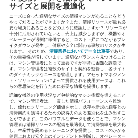
サイズと展開を最適化
ニーズに合った適切なサイズの清掃マシンがあることをどう
やって知ることができますか？また、清掃リソースが最も必
要な場所にあることをどのように確認しますか？ リソースが
十分に活用されていないと、売上は減少しますが、機器やオ
ペレーターが過剰に稼働すると、コスト上昇につながるブレ
イクダウンが発生し、健康や安全に関わる事故のリスクが生
じます。 そのため、
清掃業界においてデータは重要
であり、
その重要性が増しています。適切なバランスを見つけること
は、マシン管理者にとって重要ですが非常に困難な課題で
す。マシン管理者は複数のサイトと契約を監督し、各サイト
のダイナミックなニーズを管理します。アセットマネジメン
ト・ソリューションによって提供される使用データは、これ
らの意思決定を行うために必要な情報を提供します。
詳細な機器の使用状況など包括的なマシン指標を備えること
で、マシン管理者は、一貫した清掃パフォーマンスを推進
し、優れたクリーニング価値を示し、既存や新規の顧客との
清掃契約を獲得するための説得力のある差別化を生み出すこ
とができます。このパワフルなデータを使うことで、マシン
管理者は清掃リソースの配備を最適化して清掃効率を最大化
し、生産性を高めるトレーニングを提供し、コストのかかる
健康上および安全上のインシデントを削減し、オペレーター