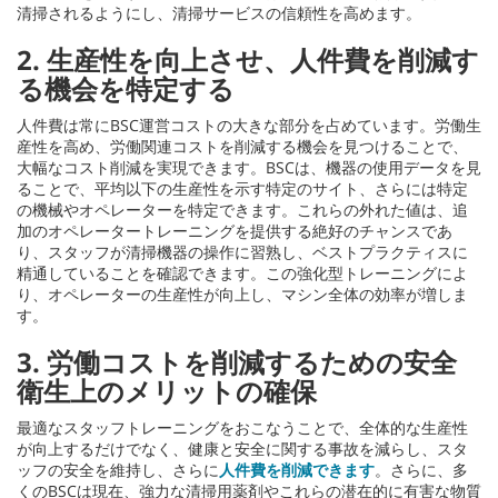
清掃されるようにし、清掃サービスの信頼性を高めます。
2. 生産性を向上させ、人件費を削減す
る機会を特定する
人件費は常にBSC運営コストの大きな部分を占めています。労働生
産性を高め、労働関連コストを削減する機会を見つけることで、
大幅なコスト削減を実現できます。BSCは、機器の使用データを見
ることで、平均以下の生産性を示す特定のサイト、さらには特定
の機械やオペレーターを特定できます。これらの外れた値は、追
加のオペレータートレーニングを提供する絶好のチャンスであ
り、スタッフが清掃機器の操作に習熟し、ベストプラクティスに
精通していることを確認できます。この強化型トレーニングによ
り、オペレーターの生産性が向上し、マシン全体の効率が増しま
す。
3. 労働コストを削減するための安全
衛生上のメリットの確保
最適なスタッフトレーニングをおこなうことで、全体的な生産性
が向上するだけでなく、健康と安全に関する事故を減らし、スタ
ッフの安全を維持し、さらに
人件費を削減できます
。さらに、多
くのBSCは現在、強力な清掃用薬剤やこれらの潜在的に有害な物質