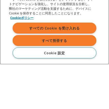
トナビゲーションを強化し、サイトの使用状況を分析し、
多くの複数サイトでの清掃作業では、例えば、マシンの平均
弊社のマーケティング活動を支援するために、デバイスに
よりもより高いパフォーマンス、あるいはより低い清掃コス
Cookie を保存することに同意したことになります。
トを示すなど、いくつかの主要なサイトが登場してきます。
Cookieポリシー
これらのパフォーマンスの高いサイトは、ベストプラクティ
スの作成、オペレータートレーニング、管理/監督、機器、製
すべての Cookie を受け入れる
品の使用の違いの調査、パフォーマンスの向上やコスト削減
に貢献するプラクティスの特定のためのモデルとして使用で
すべて拒否する
きます。
より良い報告による継続的な改善
Cookie 設定
詳細な機器の使用状況など包括的なマシン指標を備えること
で、マシン管理者は、一貫した清掃パフォーマンスを推進
し、優れたクリーニング価値を示し、既存や新規の顧客との
清掃契約を獲得するための説得力のある差別化を生み出すこ
とができます。このパワフルなデータを使うことで、マシン
管理者は清掃リソースの配備を最適化して清掃効率を最大化
し、生産性を高めるトレーニングを提供し、コストのかかる
健康上および安全上のインシデントを削減し、オペレーター
のミスを減らして設備投資を守ります。アセットマネジメン
ト・ソリューションの確固たる潜在能力を活用することで、
先進的な清掃サービス企業は、売り上げのマージンを成功さ