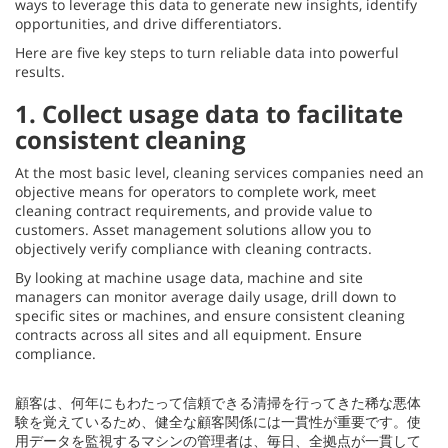
ways to leverage this data to generate new insights, identify
opportunities, and drive differentiators.
Here are five key steps to turn reliable data into powerful
results.
1. Collect usage data to facilitate
consistent cleaning
At the most basic level, cleaning services companies need an
objective means for operators to complete work, meet
cleaning contract requirements, and provide value to
customers. Asset management solutions allow you to
objectively verify compliance with cleaning contracts.
By looking at machine usage data, machine and site
managers can monitor average daily usage, drill down to
specific sites or machines, and ensure consistent cleaning
contracts across all sites and all equipment. Ensure
compliance.
顧客は、何年にもわたって信頼できる清掃を行ってきた稀な悪体
験を覚えているため、健全な顧客関係には一貫性が重要です。使
用データを監視するマシンの管理者は、毎日、全拠点が一貫して