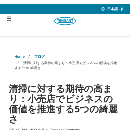
Skip
Skip
to
to
日本語 - JP
content
navigation
menu
Home
ブログ
清掃に対する期待の高まり：小売店でビジネスの価値を推進
する5つの綺麗さ
清掃に対する期待の高ま
り：小売店でビジネスの
価値を推進する5つの綺麗
さ
9月 23, 2021 9:00 午前 by Tennant Company