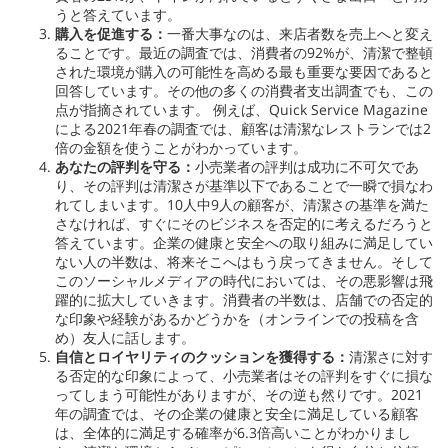
うと答えています。
購入を促進する：
一番大事なのは、来店者数を売上へと変え
ることです。最近の調査では、消費者の92%が、清潔で整頓
された環境が購入の可能性を高める最も重要な要因であると
回答しています。その他の多くの消費者支出調査でも、この
点が指摘されています。
例えば、Quick Service Magazine
による2021年春の調査では、顧客は清潔なレストランでは2
倍の金額を使うことがわかっています。
あなたの評判を守る：
小売業者の評判は成功に不可欠であ
り、その評判は清潔さが基準以下であることで一瞬で損なわ
れてしまいます。10人中9人の顧客が、清潔さの基準を満た
さなければ、すぐにそのビジネスを否定的に考えるだろうと
答えています。企業の健康と安全への取り組みに満足してい
ない人の半数は、将来そこへはもう戻ってきません。そして
このソーシャルメディアの時代においては、その悪影響は飛
躍的に拡大していきます。消費者の半数は、店舗での否定的
な印象や経験があるかどうかを（オンラインでの投稿を含
め）友人に話します。
自信とロイヤリティのクッションを獲得する：
清潔さに対す
る否定的な印象によって、小売業者はその評判をすぐに損な
ってしまう可能性がありますが、その逆も然りです。2021
年の調査では、その企業の健康と安全に満足している顧客
は、全体的に満足する確率が6.3倍高いことがわかりまし