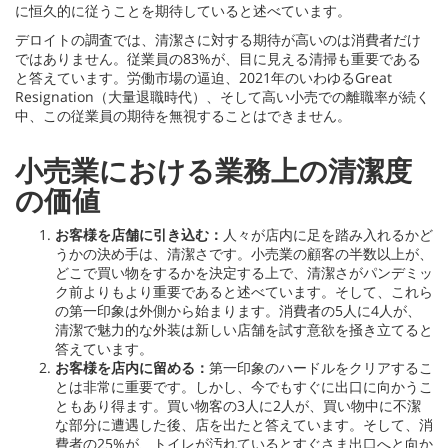
に恒久的に従うことを期待していると述べています。
デロイトの調査では、清潔さに対する期待が高いのは消費者だけ
ではありません。従業員の83%が、目に見える清掃も重要である
と答えています。労働市場の逼迫、2021年のいわゆるGreat
Resignation（大量退職時代）、そして高い小売での離職率が続く
中、この従業員の期待を無視することはできません。
小売業における業務上の清潔度
の価値
お客様を店舗に引き込む：
人々が店内に足を踏み入れるかど
うかの決め手は、清潔さです。小売業の顧客の半数以上が、
どこで買い物をするかを決定する上で、清潔さがパンデミッ
ク前よりもより重要であると述べています。そして、これら
の第一印象は外側から始まります。消費者の5人に4人が、
清潔で魅力的な外装は新しい店舗を試す意欲を掻き立てると
答えています。
お客様を店内に留める：
第一印象のハードルをクリアするこ
とは非常に重要です。しかし、今でもすぐに出口に向かうこ
ともあり得ます。買い物客の3人に2人が、買い物中に不潔
な部分に遭遇した後、店を出たと答えています。そして、消
費者の25%が、トイレが汚れているとすぐさま出口へと向か