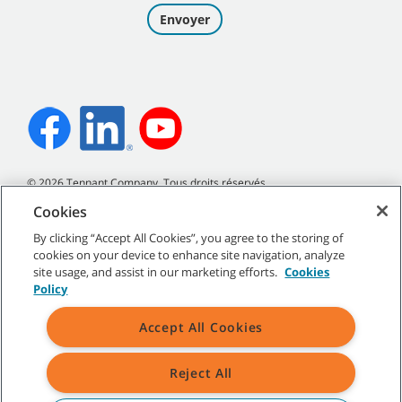
©
2026
Tennant Company. Tous droits réservés.
Cookies
By clicking “Accept All Cookies”, you agree to the storing of
cookies on your device to enhance site navigation, analyze
Plan du site
|
Politiques générales
|
Conditions d’utilisation
|
site usage, and assist in our marketing efforts.
Cookies
Conditions de vente
Policy
Accept All Cookies
Reject All
Toutes les marques de commerce et tous les logos de Tennant
indiqués sont la propriété de Tennant Company et/ou de ses