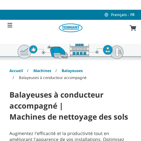
Skip
Skip
to
to
content
navigation
Français - FR
menu
Accueil
Machines
Balayeuses
Balayeuses à conducteur accompagné
Balayeuses à conducteur
accompagné |
Machines de nettoyage des sols
Augmentez l'efficacité et la productivité tout en
améliorant l'apparence de vos installations. Optimisez