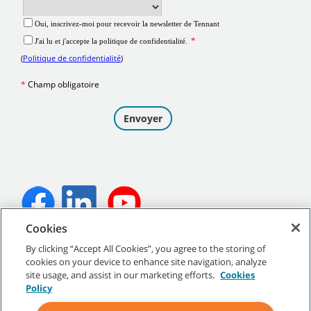
Cookies
©
2026
Tennant Company. Tous droits réservés.
By clicking “Accept All Cookies”, you agree to the storing of
cookies on your device to enhance site navigation, analyze
site usage, and assist in our marketing efforts.
Cookies
Policy
Plan du site
|
Politiques générales
|
Conditions d’utilisation
|