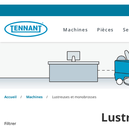
Skip
Skip
to
to
content
navigation
menu
Machines
Pièces
Se
Accueil
Machines
Lustreuses et monobrosses
Lust
Filtrer