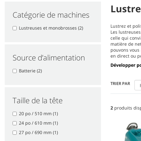
Lustr
Catégorie de machines
Lustrez et pol
Lustreuses et monobrosses (2)
Les lustreuses
celle qui conv
matière de net
pouvons vous 
Source d’alimentation
en direct ou p
Développer po
Batterie (2)
TRIER PAR
Taille de la tête
2
produits dis
20 po / 510 mm (1)
24 po / 610 mm (1)
27 po / 690 mm (1)