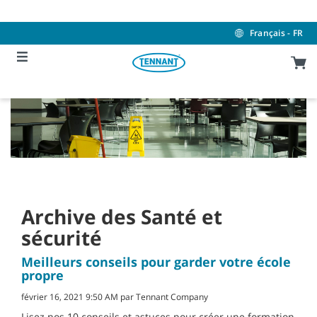
Skip
Skip
to
to
content
navigation
Français - FR
menu
Archive des Santé et
sécurité
Meilleurs conseils pour garder votre école
propre
février 16, 2021 9:50 AM par Tennant Company
Lisez nos 10 conseils et astuces pour créer une formation