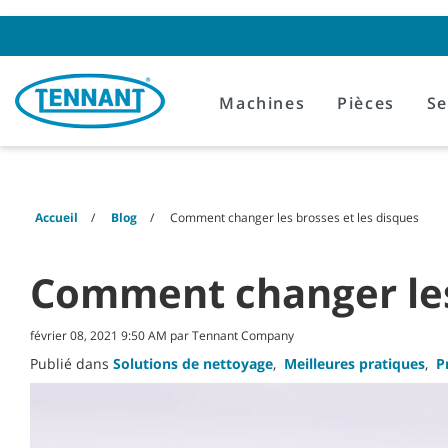
Skip
Skip
to
to
content
navigation
menu
Machines
Pièces
Se
Accueil
Blog
Comment changer les brosses et les disques
Comment changer les 
février 08, 2021 9:50 AM par Tennant Company
Publié dans
Solutions de nettoyage
,
Meilleures pratiques
,
P