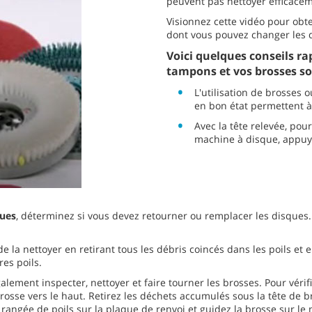
peuvent pas nettoyer efficacemen
Visionnez cette vidéo pour obte
dont vous pouvez changer les d
Voici quelques conseils ra
tampons et vos brosses so
L'utilisation de brosses 
en bon état permettent à
Avec la tête relevée, pou
machine à disque, appuye
ques
, déterminez si vous devez retourner ou remplacer les disques.
 de la nettoyer en retirant tous les débris coincés dans les poils et
res poils.
alement inspecter, nettoyer et faire tourner les brosses. Pour vérif
a brosse vers le haut. Retirez les déchets accumulés sous la tête de
 rangée de poils sur la plaque de renvoi et guidez la brosse sur le 