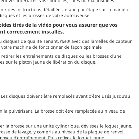
t vos interfaces s’ils sont usés, sales ou mal installés.
nir des instructions détaillées, étape par étape sur la manière
isques et les brosses de votre autolaveuse.
pides tirés de la vidéo pour vous assurer que vos
nt correctement installés.
ou disques de qualité Tenant
True
® avec des lamelles de capteur
 votre machine de fonctionner de façon optimale
r retirer les entraînements de disques ou les brosses d’une
z sur le piston jaune de libération du disque.
 Les disques doivent être remplacés avant d’être usés jusqu’au
 en la pulvérisant. La brosse doit être remplacée au niveau de
ier la brosse sur une unité cylindrique, dévissez le loquet jaune,
 brosse de lavage, y compris au niveau de la plaque de renvoi.
moyeu d’entraînement. Puis refixez le loquet jaune.