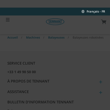
Skip
Skip
to
to
content
navigation
Français - FR
menu
Accueil
Machines
Balayeuses
Balayeuses robotisées
SERVICE CLIENT
+33 1 49 90 50 00
À PROPOS DE TENNANT
ASSISTANCE
BULLETIN D’INFORMATION TENNANT