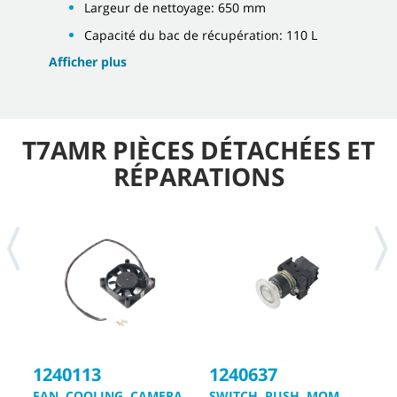
Largeur de nettoyage: 650 mm
Capacité du bac de récupération: 110 L
Afficher plus
T7AMR PIÈCES DÉTACHÉES ET
RÉPARATIONS
1
1240113
1240637
S
FAN, COOLING, CAMERA
SWITCH, PUSH, MOM,