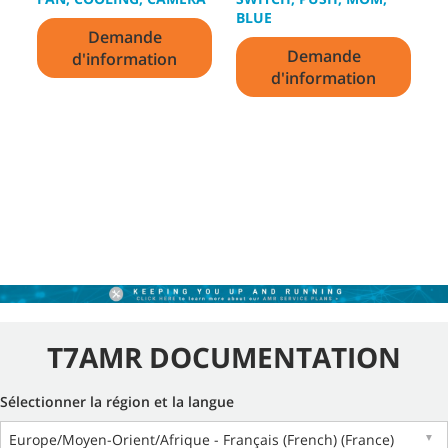
L
BLUE
Demande
Demande
d'information
d'information
T7AMR DOCUMENTATION
Sélectionner la région et la langue
Europe/Moyen-Orient/Afrique - Français (French) (France)
▼