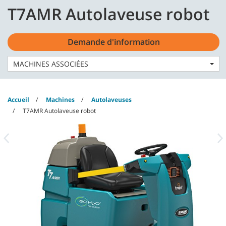
Skip
Skip
T7AMR Autolaveuse robot
to
to
content
navigation
Français - FR
menu
Demande d'information
MACHINES ASSOCIÉES
Accueil
Machines
Autolaveuses
T7AMR Autolaveuse robot