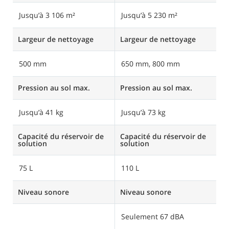
Jusqu’à 3 106 m²
Jusqu’à 5 230 m²
J
Largeur de nettoyage
Largeur de nettoyage
L
500 mm
650 mm, 800 mm
8
Pression au sol max.
Pression au sol max.
P
Jusqu’à 41 kg
Jusqu’à 73 kg
J
Capacité du réservoir de
Capacité du réservoir de
Ca
solution
solution
s
75 L
110 L
1
Niveau sonore
Niveau sonore
N
Seulement 67 dBA
S