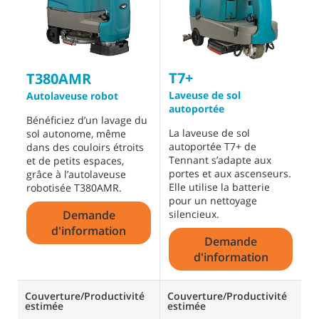
T7+
T
T380AMR
Laveuse de sol
L
Autolaveuse robot
autoportée
a
Bénéficiez d’un lavage du
c
La laveuse de sol
sol autonome, même
autoportée T7+ de
L
dans des couloirs étroits
Tennant s’adapte aux
b
et de petits espaces,
portes et aux ascenseurs.
m
grâce à l’autolaveuse
Elle utilise la batterie
e
robotisée T380AMR.
pour un nettoyage
u
Demande
silencieux.
c
d'information
Demande
d'information
Couverture/Productivité
Couverture/Productivité
C
estimée
estimée
e