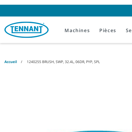
Skip
Skip
to
to
content
navigation
menu
Machines
Pièces
Se
Accueil
1240255 BRUSH, SWP, 32.4L, 06DR, PYP, SPL