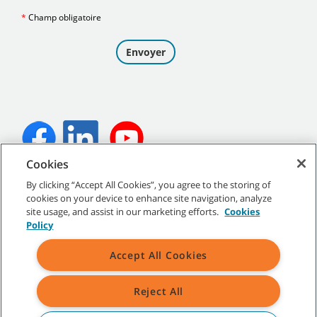
Cookies
©
2026
Tennant Company. Tous droits réservés.
By clicking “Accept All Cookies”, you agree to the storing of
cookies on your device to enhance site navigation, analyze
site usage, and assist in our marketing efforts.
Cookies
Policy
Plan du site
|
Politiques générales
|
Conditions d’utilisation
|
Accept All Cookies
Conditions de vente
Reject All
Toutes les marques de commerce et tous les logos de Tennant
indiqués sont la propriété de Tennant Company et/ou de ses