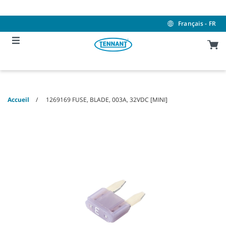
Skip
Skip
to
to
content
navigation
Français - FR
menu
Accueil
1269169 FUSE, BLADE, 003A, 32VDC [MINI]