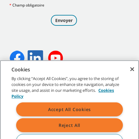
Cookies
©
2026
Tennant Company. Tous droits réservés.
By clicking “Accept All Cookies”, you agree to the storing of
cookies on your device to enhance site navigation, analyze
site usage, and assist in our marketing efforts.
Cookies
Policy
Plan du site
|
Politiques générales
|
Conditions d’utilisation
|
Accept All Cookies
Conditions de vente
Reject All
Toutes les marques de commerce et tous les logos de Tennant
indiqués sont la propriété de Tennant Company et/ou de ses
sociétés affiliées ou filiales.