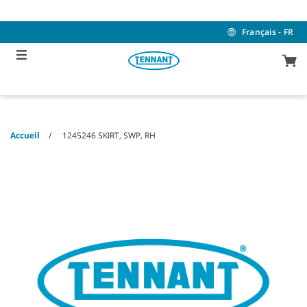
Skip
Skip
to
to
content
navigation
Français - FR
menu
Accueil
1245246 SKIRT, SWP, RH