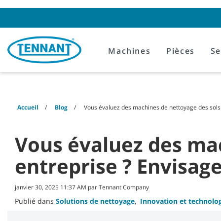
Skip
Skip
to
to
content
navigation
menu
Machines
Pièces
Se
Accueil
Blog
Vous évaluez des machines de nettoyage des sols
Vous évaluez des mac
entreprise ? Envisag
janvier 30, 2025 11:37 AM par Tennant Company
Publié dans
Solutions de nettoyage
,
Innovation et technolo