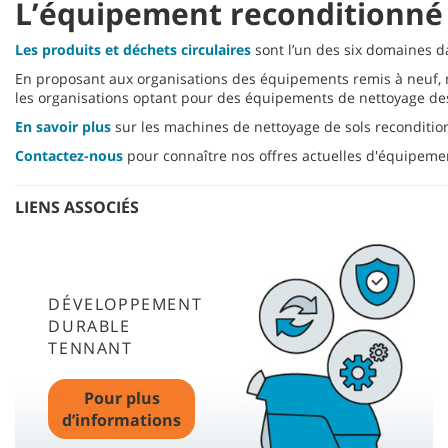
L’équipement reconditionné f
3
minutes,
18
Les produits et déchets circulaires
sont l’un des six domaines d
seconds
Volume
En proposant aux organisations des équipements remis à neuf, 
90%
les organisations optant pour des équipements de nettoyage des
En savoir plus
sur les machines de nettoyage de sols reconditi
Contactez-nous
pour connaître nos offres actuelles d'équipeme
LIENS ASSOCIÉS
DÉVELOPPEMENT
DURABLE
TENNANT
Pour plus
d’informations