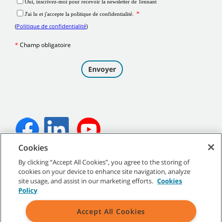
Cookies
©
2026
Tennant Company. Tous droits réservés.
By clicking “Accept All Cookies”, you agree to the storing of
cookies on your device to enhance site navigation, analyze
site usage, and assist in our marketing efforts.
Cookies
Policy
Plan du site
|
Politiques générales
|
Conditions d’utilisation
|
Accept All Cookies
Conditions de vente