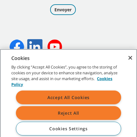
Cookies
©
2026
Tennant Company. Tous droits réservés.
By clicking “Accept All Cookies”, you agree to the storing of
cookies on your device to enhance site navigation, analyze
site usage, and assist in our marketing efforts.
Cookies
Policy
Plan du site
|
Politiques générales
|
Conditions d’utilisation
|
Accept All Cookies
Conditions de vente
Reject All
Toutes les marques de commerce et tous les logos de Tennant
indiqués sont la propriété de Tennant Company et/ou de ses
sociétés affiliées ou filiales.
Cookies Settings